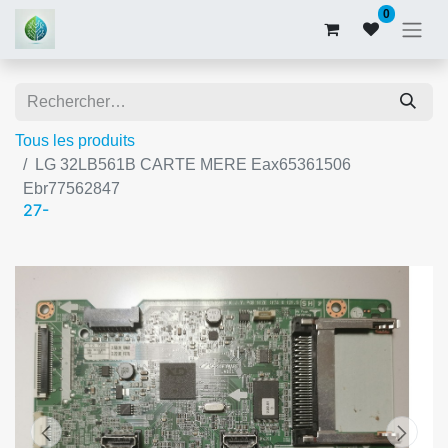
0
Tous les produits
LG 32LB561B CARTE MERE Eax65361506
Ebr77562847
27-