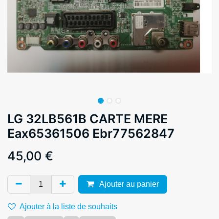
LG 32LB561B CARTE MERE
Eax65361506 Ebr77562847
45,00
€
Ajouter au panier
Ajouter à la liste de souhaits