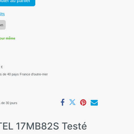
uter au panier
its
on
jour même
 €
us de 40 pays France d'outre-mer
 de 30 jours
TEL 17MB82S Testé