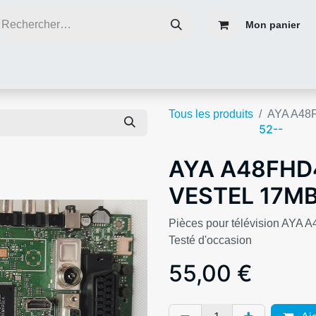
Mon panier
ce
Réparer plutôt que de jeter
Contacter nous
Blog infos
Tous les produits
AYA A48
52--
AYA A48FHD
VESTEL 17M
Pièces pour télévision A
Testé d'occasion
55,00
€