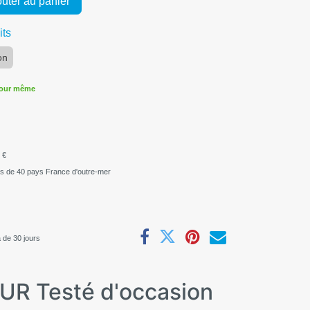
uter au panier
its
on
jour même
 €
us de 40 pays France d'outre-mer
 de 30 jours
UR Testé d'occasion