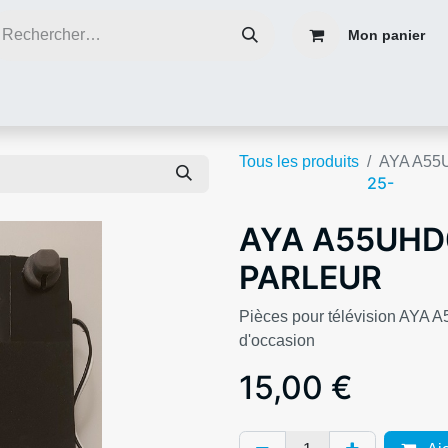
Mon panier
ce
Réparer plutôt que de jeter
Contacter nous
Blog infos
Tous les produits
AYA A55
25-
AYA A55UHD
PARLEUR
Pièces pour télévision AY
d'occasion
15,00
€