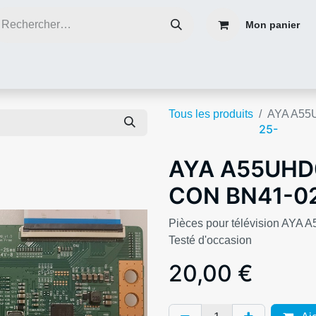
Mon panier
ce
Réparer plutôt que de jeter
Contacter nous
Blog infos
Tous les produits
AYA A55
25-
AYA A55UHD
CON BN41-0
Pièces pour télévision A
Testé d'occasion
20,00
€