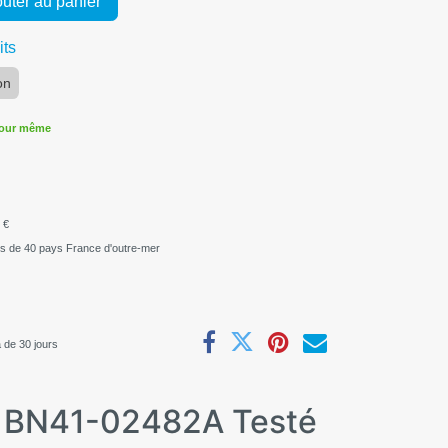
uter au panier
its
on
jour même
 €
us de 40 pays France d'outre-mer
 de 30 jours
N BN41-02482A Testé