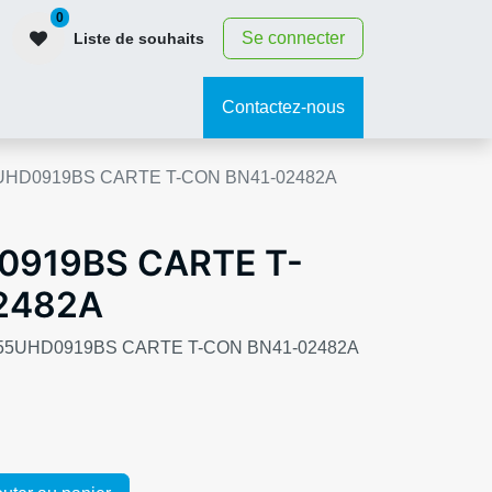
0
Se connecter
Liste de souhaits
contact
Contactez-nous
UHD0919BS CARTE T-CON BN41-02482A
0919BS CARTE T-
2482A
YA A55UHD0919BS CARTE T-CON BN41-02482A