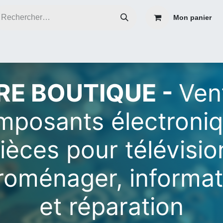
Mon panier
ce
Réparer plutôt que de jeter
Contacter nous
Blog infos
RE BOUTIQUE -
Ven
mposants électroniq
ièces pour télévisio
roménager, informa
et réparation