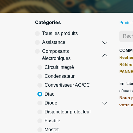
Catégories
Produit
Tous les produits
Assistance
COMME
Composants
Recher
électroniques
Référe
Circuit integré
PANNE
Condensateur
En l'ab
Convertisseur AC/CC
sécuris
Diac
Nous p
Diode
votre 
Disjoncteur protecteur
Fusible
Mosfet