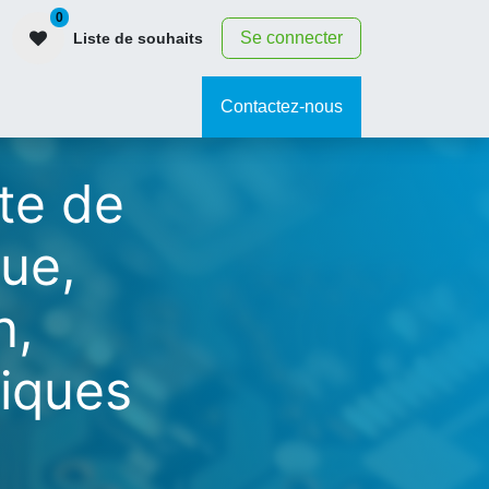
0
Se connecter
Liste de souhaits
contact
Contactez-nous
te de
ue,
n,
tiques