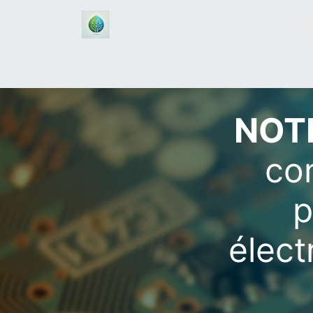
Accueil
Boutique
Assistan
NOT
co
p
élect