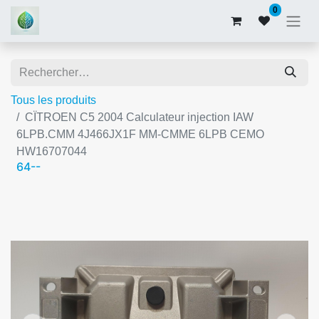
0
Tous les produits
CÏTROEN C5 2004 Calculateur injection IAW
6LPB.CMM 4J466JX1F MM-CMME 6LPB CEMO
HW16707044
64--