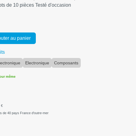
ts de 10 pièces Testé d'occasion
uter au panier
its
ectronique
Electronique
Composants
jour même
 €
us de 40 pays France d'outre-mer