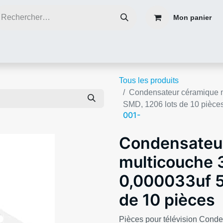
Mon panier
ce
Réparer plutôt que de jeter
Contacter nous
Blog infos
Tous les produits
Condensateur céramique m
SMD, 1206 lots de 10 pièce
001-
Condensateu
multicouche 
0,000033uf 5
de 10 pièces
Pièces pour télévision Cond