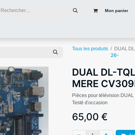
Mon panier
ce
Réparer plutôt que de jeter
Contacter nous
Blog infos
Tous les produits
DUAL DL
26-
DUAL DL-TQ
MERE CV309
Pièces pour télévision D
Testé d'occasion
65,00
€