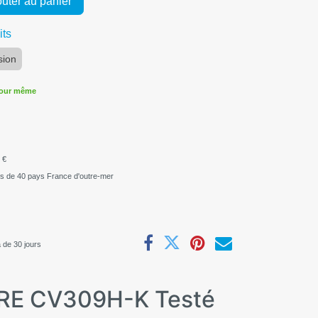
uter au panier
its
sion
jour même
 €
us de 40 pays France d'outre-mer
 de 30 jours
ERE CV309H-K Testé