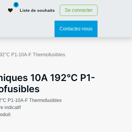
0
Se connecter
Liste de souhaits
contact
Contactez-nous
192°C P1-10A-F Thermofusibles
miques 10A 192°C P1-
fusibles
2°C P1-10A-F Thermofusibles
e indicatif
roduit