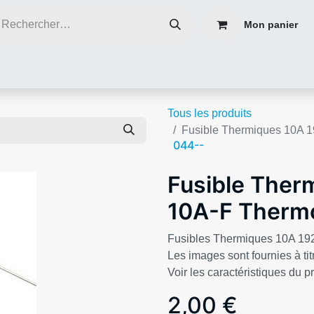
Mon panier
ce
Réparer plutôt que de jeter
Contacter nous
Blog infos
Tous les produits
Fusible Thermiques 10A 
044--
Fusible Ther
10A-F Thermo
Fusibles Thermiques 10A 19
Les images sont fournies à titr
Voir les caractéristiques du p
2,00
€