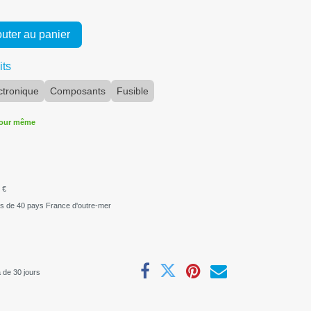
uter au panier
its
ctronique
Composants
Fusible
jour même
 €
us de 40 pays France d'outre-mer
 de 30 jours