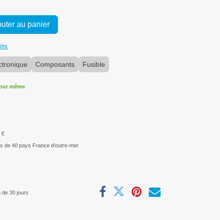
uter au panier
its
ctronique
Composants
Fusible
jour même
 €
us de 40 pays France d'outre-mer
 de 30 jours