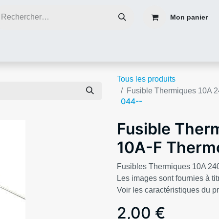
Mon panier
ce
Réparer plutôt que de jeter
Contacter nous
Blog infos
Tous les produits
Fusible Thermiques 10A 
044--
Fusible Ther
10A-F Thermo
Fusibles Thermiques 10A 24
Les images sont fournies à titr
Voir les caractéristiques du p
2,00
€