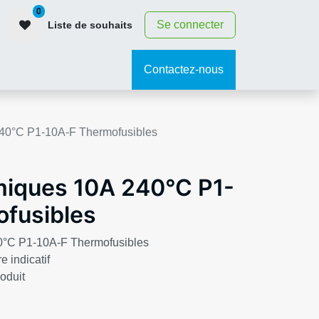
0
Se connecter
Liste de souhaits
contact
Contactez-nous
240°C P1-10A-F Thermofusibles
miques 10A 240°C P1-
fusibles
0°C P1-10A-F Thermofusibles
e indicatif
roduit